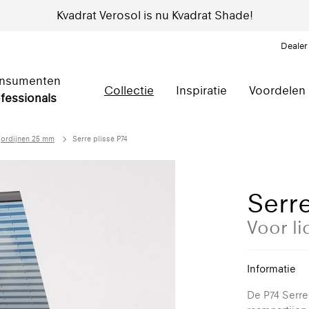
Kvadrat Verosol is nu Kvadrat Shade!
Dealer
nsumenten
Collectie
Inspiratie
Voordelen
fessionals
gordijnen 25 mm
Serre plissé P74
Serre
Voor li
Informatie
De P74 Serre