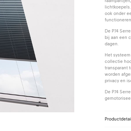
raampartijen
lichtkoepels.
ook onder ee
functioneren
De P74 Serre
bij aan een 
dagen.
Het systeem
collectie ho
transparant 
worden afge
privacy en is
De P74 Serre
gemotorisee
Productdetai
Design