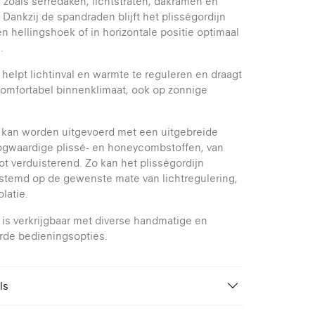
, zoals serredaken, lichtstraten, dakramen en
 Dankzij de spandraden blijft het plisségordijn
n hellingshoek of in horizontale positie optimaal
.
 helpt lichtinval en warmte te reguleren en draagt
comfortabel binnenklimaat, ook op zonnige
 kan worden uitgevoerd met een uitgebreide
ogwaardige plissé- en honeycombstoffen, van
tot verduisterend. Zo kan het plisségordijn
stemd op de gewenste mate van lichtregulering,
olatie.
 is verkrijgbaar met diverse handmatige en
rde bedieningsopties.
ls
Kvadrat Shade