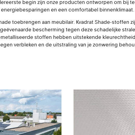
 allereerste begin zijn onze producten ontworpen om bij te
energiebesparingen en een comfortabel binnenklimaat.
schade toebrengen aan meubilair. Kvadrat Shade-stoffen z
eëvenaarde bescherming tegen deze schadelijke stralen, t
emetalliseerde stoffen hebben uitstekende kleurechthe
 tegen verbleken en de uitstraling van je zonwering beho