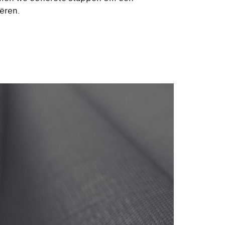
ëren.