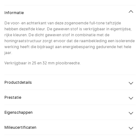
Informatie
De voor- en achterkant van deze zogenoemde full-tone taftzijde
hebben dezelfde kleur. De geweven stof is verkrijgbaar in eigentijdse,
rijke kleuren. De dicht geweven stof in combinatie met de
honingraatstructuur zorgt ervoor dat de raambekleding een isolerende
werking heeft die bijdraagt aan energiebesparing gedurende het hele
jaar.
Verkrijgbaar in 25 en 32 mm plooibreedte.
Productdetails
Design
Kvadrat Shade
Prestatie
Samenstelling
Geweven polyester
Reflectie
kleurafhankelijk
Openheidsfactor
0%
Eigenschappen
Lichttransmissie
kleurafhankelijk
Verblindingsklasse
kleurafhankelijk
(1) Warmtewering: 81%*
Milieucertificaten
(2) Isolatieverbetering: 24%
Lichtechtheid
5-7 (blue scale 1-8)
Doorzicht
STANDARD 100 Klasse IV door OEKO-TEX®, RoHS2, REACH,
*Genoemde waarden gelden voor de lichtste kleur textiel. Andere