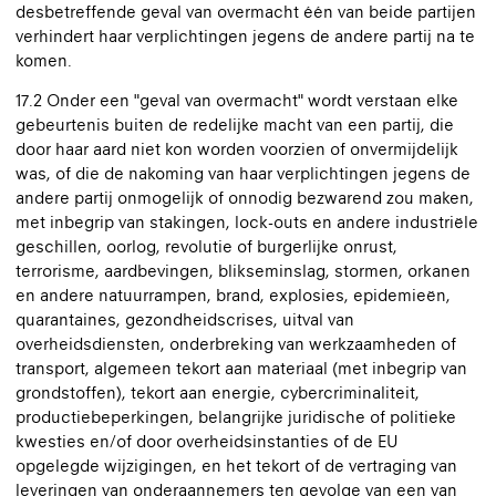
desbetreffende geval van overmacht één van beide partijen
verhindert haar verplichtingen jegens de andere partij na te
komen.
17.2 Onder een "geval van overmacht" wordt verstaan elke
gebeurtenis buiten de redelijke macht van een partij, die
door haar aard niet kon worden voorzien of onvermijdelijk
was, of die de nakoming van haar verplichtingen jegens de
andere partij onmogelijk of onnodig bezwarend zou maken,
met inbegrip van stakingen, lock-outs en andere industriële
geschillen, oorlog, revolutie of burgerlijke onrust,
terrorisme, aardbevingen, blikseminslag, stormen, orkanen
en andere natuurrampen, brand, explosies, epidemieën,
quarantaines, gezondheidscrises, uitval van
overheidsdiensten, onderbreking van werkzaamheden of
transport, algemeen tekort aan materiaal (met inbegrip van
grondstoffen), tekort aan energie, cybercriminaliteit,
productiebeperkingen, belangrijke juridische of politieke
kwesties en/of door overheidsinstanties of de EU
opgelegde wijzigingen, en het tekort of de vertraging van
leveringen van onderaannemers ten gevolge van een van