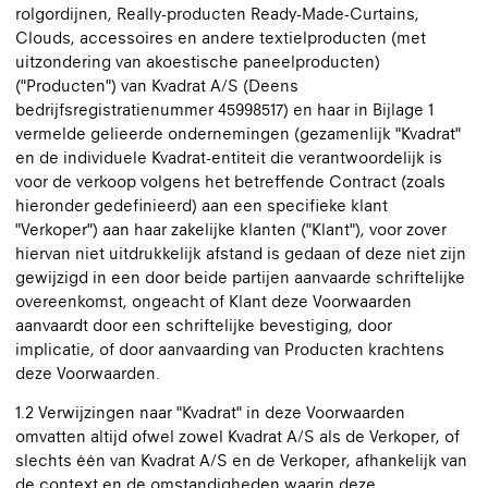
rolgordijnen, Really-producten Ready-Made-Curtains,
Clouds, accessoires en andere textielproducten (met
uitzondering van akoestische paneelproducten)
("Producten") van Kvadrat A/S (Deens
bedrijfsregistratienummer 45998517) en haar in Bijlage 1
vermelde gelieerde ondernemingen (gezamenlijk "Kvadrat"
en de individuele Kvadrat-entiteit die verantwoordelijk is
voor de verkoop volgens het betreffende Contract (zoals
hieronder gedefinieerd) aan een specifieke klant
"Verkoper") aan haar zakelijke klanten ("Klant"), voor zover
hiervan niet uitdrukkelijk afstand is gedaan of deze niet zijn
gewijzigd in een door beide partijen aanvaarde schriftelijke
overeenkomst, ongeacht of Klant deze Voorwaarden
aanvaardt door een schriftelijke bevestiging, door
implicatie, of door aanvaarding van Producten krachtens
deze Voorwaarden.
1.2 Verwijzingen naar "Kvadrat" in deze Voorwaarden
omvatten altijd ofwel zowel Kvadrat A/S als de Verkoper, of
slechts één van Kvadrat A/S en de Verkoper, afhankelijk van
de context en de omstandigheden waarin deze