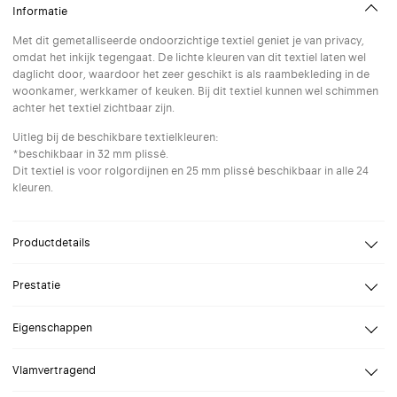
Informatie
Met dit gemetalliseerde ondoorzichtige textiel geniet je van privacy,
omdat het inkijk tegengaat. De lichte kleuren van dit textiel laten wel
daglicht door, waardoor het zeer geschikt is als raambekleding in de
woonkamer, werkkamer of keuken. Bij dit textiel kunnen wel schimmen
achter het textiel zichtbaar zijn.
Uitleg bij de beschikbare textielkleuren:
*beschikbaar in 32 mm plissé.
Dit textiel is voor rolgordijnen en 25 mm plissé beschikbaar in alle 24
kleuren.
Productdetails
Design
Verosol
Prestatie
Samenstelling
Trevira CS
Reflectie
Openheidsfactor
0%
Eigenschappen
Reflectie zonnestraling
68%
Verblindingsklasse
Breed assortiment kleuren
Vlamvertragend
Lichttransmissie
3%
Combineer transparanties in een twin plissé of twin rolgordijn
Doorzicht