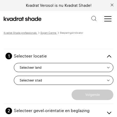
Kvadrat Verosol is nu Kvadrat Shade!
Kvadrat Shade professionals
Expert Centre
Besparingsindicator
1
Selecteer locatie
Selecteer land
Selecteer stad
Volgende
2
Selecteer gevel-oriëntatie en beglazing