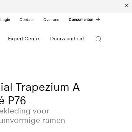
 Login
Contact
Over ons
Consumenten
Expert Centre
Duurzaamheid
ial Trapezium A
é P76
kleding voor
iumvormige ramen