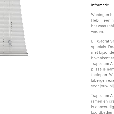
Informatie
Woningen he
Heb jij een 
het waarschi
vinden.
Bij Kvadrat 
specials. De
met bijzonde
bovenkant sm
Trapezium A 
plissé is na
toelopen. We
Eibergen exa
voor jouw bi
Trapezium A 
ramen en dra
is eenvoudig
koordbedieni