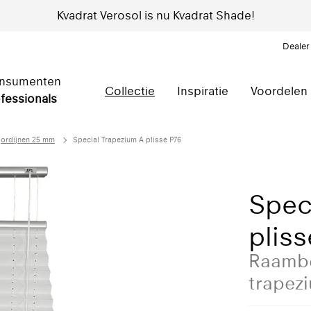
Kvadrat Verosol is nu Kvadrat Shade!
Dealer
nsumenten
Collectie
Inspiratie
Voordelen
fessionals
gordijnen 25 mm
Special Trapezium A plissé P76
Spec
pliss
Raambe
trapez