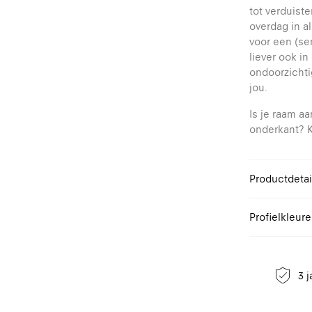
tot verduiste
overdag in al
voor een (se
liever ook i
ondoorzichti
jou.
Is je raam a
onderkant? K
Productdetai
Design
Profielkleur
Breedte
Selecteer ee
Hoogte
op aanvraag.
Bevestiging
3 j
Bediening