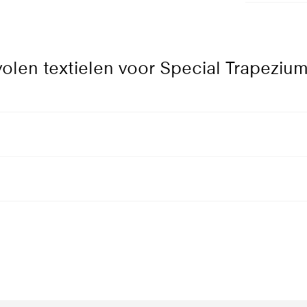
Opties
Geanodiseerd
101
aluminium
Gri
len textielen voor Special Trapezium
9016
Verkeerswit