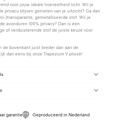
rend voor jouw ideale hoeveelheid licht. Wil je
le privacy blijven genieten van je uitzicht? Ga dan
mi-)transparante, gemetalliseerde stof. Wil je
n de avonduren 100% privacy? Dan is een
ge of verduisterende stof de juiste keuze voor
an de bovenkant juist breder dan aan de
ijk dan eens bij onze Trapezium V plissé!
ls
Kvadrat Shade
en
Van 50 tot 210 cm
n profielkleur naar keuze. Speciale (RAL) kleuren
Van 20 tot 300 cm
Wand, Plafond
aar garantie
Geproduceerd in Nederland
Koordrembediening,
Handgreepbediening