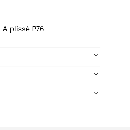
Speciale vorm
9
7016
9001
9005
9010
jsbeige
Antraciet
Crèmewit
Gitzwart
Reinwit
grijs
 A plissé P76