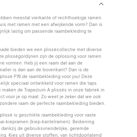
bben meestal vierkante of rechthoekige ramen.
huis met ramen met een afwijkende vorm? Dan is
jnlijk lastig om passende raambekleding te
Shade bieden we een plissécollectie met diverse
ze plisségordijnen zijn de oplossing voor ramen
re vormen. Heb jij een raam dat aan de
aller is dan aan de bovenkant? Dan is de
plissé P76 de raambekleding voor jou! Deze
melijk speciaal ontwikkeld voor ramen die taps
 maken de Trapezium A plissés in onze fabriek in
ct voor je op maat. Zo weet je zeker dat we ook
jzondere raam de perfecte raambekleding bieden.
plissé is geschikte raambekleding voor vaste
ai-kiepramen (kiep-kantelramen). Bediening
 dankzij de gebruiksvriendelijke, geremde
ng. Kies uit diverse stoffen, van lichtdoorlatend