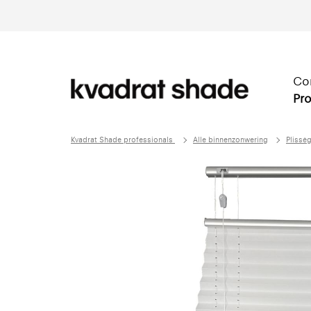
Co
Pro
Kvadrat Shade professionals
Alle binnenzonwering
Plissé