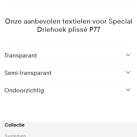
Geanodiseerd
1019
7016
9001
9005
9010
aluminium
Grijsbeige
Antraciet
Crèmewit
Gitzwart
Reinwit
grijs
Onze aanbevolen textielen voor Special
Driehoek plissé P77
9016
Verkeerswit
Transparant
Semi-transparant
Ondoorzichtig
Collectie
Systemen