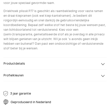
voor jouw speciaal gevormde raam.
Driekhoek plissé P77 is geschikt als raambekleding voor vaste ramen
en draai-kiepramen (ook wel kiep-kantelramen). Je bedient dit
rolgordijn eenvoudig en snel dankzij de gebruiksvriendelijke
koordbediening. Bepaal zelf welke stof het beste bij jouw wensen past,
van lichtdoorlatend tot verduisterend. Kies voor een
(semi-)transparante, gemetalliseerde stof als je overdag in alle privacy
wilt blijven genieten van je uitzicht. Wil je ook 's avonds geen inkijk
hebben van buitenaf? Dan past een ondoorzichtige of verduisterende
stof beter bij je wensen.
Productdetails
Design
Kvadrat Shade
Profielkleuren
Breedte
Van 30 tot 210 cm
Selecteer een profielkleur naar keuze. Speciale (RAL) kleuren op
Hoogte
Van 20 tot 160 cm
aanvraag.
Bevestiging
Wand, Plafond
3 jaar garantie
Bediening
Koordrembediening
Geproduceerd in Nederland
Opties
Speciale vorm