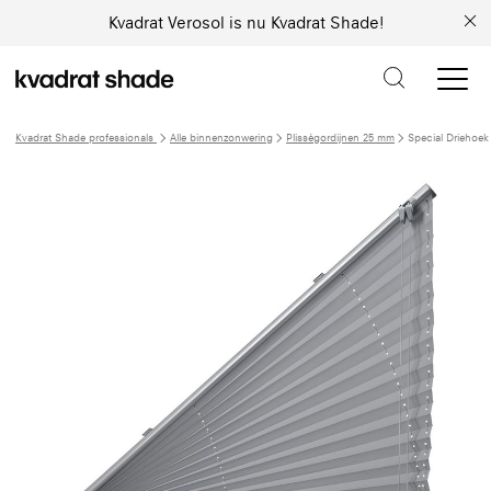
Kvadrat Verosol is nu Kvadrat Shade!
Kvadrat Shade professionals
Alle binnenzonwering
Plisségordijnen 25 mm
Special Driehoek