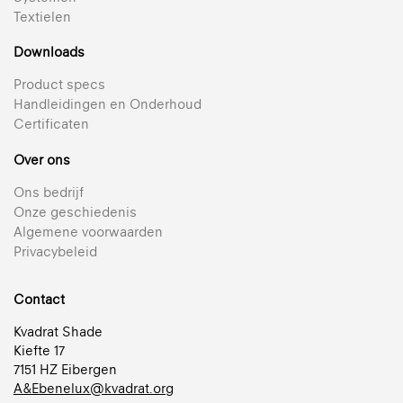
Textielen
Downloads
Product specs
Handleidingen en Onderhoud
Certificaten
Over ons
816 Sky
Ons bedrijf
Transparant doek
Onze geschiedenis
Algemene voorwaarden
812 Breeze
+ 21
Privacybeleid
Semi-transparant gemetalliseerd textiel voor
Reflectie 44% | Transparant | Gemetalliseerd
plisségordijnen
236 Satin
Contact
+ 21
Bekijk alle transparante textielen voor plisségordijnen 25 mm
Ondoorzichtig, ongemetalliseerd textiel
Kvadrat Shade
Reflectie 62% | Semi-transparant | Gemetalliseerd
+ 18
Kiefte 17
Ondoorzichtig
7151 HZ Eibergen
849 Sølv
A&Ebenelux@kvadrat.org