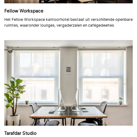
Reflectie 74% | Semi-transparant | Gemetalliseerd
Fellow Workspace
Het Fellow Workspace kantoorhotel bestaat uit verschillende openbare
ruimtes, waaronder lounges, vergaderzalen en cafégedeeltes.
Ferrite
Design: Cristian Zuzunaga
+ 4
Reflectie 66% | Semi-transparant | Gemetalliseerd
Graphite
Design: Cristian Zuzunaga
+ 5
Reflectie 44% | Semi-transparant | Gemetalliseerd
Silvretta
Design: Louise Sigvardt
Tarafdar Studio
+ 5