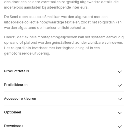
zich door een heldere vormtaal en zorgvuldig uitgewerkte details die
moeiteloos aansluiten bij uiteenlopende interieurs.
De Semi-open cassette Small kan worden uitgevoerd met een
uitgebreide collectie hoogwaardige textielen, zodat het rolgordijn kan
worden afgestemd op interieur en lichtbehoefte.
Dankzij de flexibele montagemogelijkheden kan het systeem eenvoudig
op wand of plafond worden geïnstalleerd, zonder zichtbare schroeven.
Het rolgordijn is leverbaar met kettingbediening of in een
gemotoriseerde uitvoering.
Productdetails
Design
Ronan en Erwan Bouroullec
Profielkleuren
Breedte
Van 30 tot 200 cm
Selecteer een profielkleur naar keuze. Speciale (RAL) kleuren op
Hoogte
Van 30 tot 280 cm
Accessoire kleuren
aanvraag.
Bevestiging
Wand, Plafond
Selecteer een gekleurde trim voor je Kvadrat Shade rolgordijn
Optioneel
Bediening
Handbediening met kogelketting,
Gemotoriseerd 12V Batterij,
Draad zijgeleiding
Gemotoriseerd 24V DC motor
Downloads