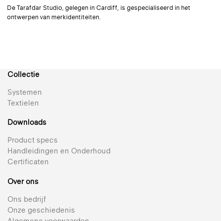
De Tarafdar Studio, gelegen in Cardiff, is gespecialiseerd in het
Reflectie 62% | Semi-transparant | Gemetalliseerd
ontwerpen van merkidentiteiten.
Silverscreen 202
Hoogste reflectie voor ultiem visueel en thermisch comfort
+ 5
Collectie
Reflectie 85% | Semi-transparant | Gemetalliseerd
Systemen
Textielen
Silverscreen 203
Downloads
De beste oplossing voor warmtewering en lichtregeling
Product specs
+ 4
Handleidingen en Onderhoud
Reflectie 82% | Semi-transparant | Gemetalliseerd
Certificaten
Over ons
Omniascreen 293
Ons bedrijf
Geweldig uitzicht en uitstekende prestaties
Onze geschiedenis
+ 3
Algemene voorwaarden