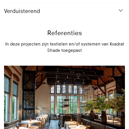
Verduisterend
Referenties
In deze projecten zijn textielen en/of systemen van Kvadrat
Shade toegepast
816 Sky
Transparant doek
Apo
+ 21
Design: Ronan & Erwan Bouroullec
Reflectie 44% | Transparant | Gemetalliseerd