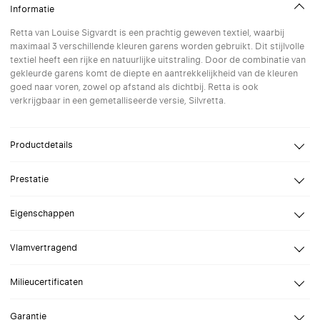
Informatie
Retta van Louise Sigvardt is een prachtig geweven textiel, waarbij
maximaal 3 verschillende kleuren garens worden gebruikt. Dit stijlvolle
textiel heeft een rijke en natuurlijke uitstraling. Door de combinatie van
gekleurde garens komt de diepte en aantrekkelijkheid van de kleuren
goed naar voren, zowel op afstand als dichtbij. Retta is ook
verkrijgbaar in een gemetalliseerde versie, Silvretta.
Productdetails
Design
Louise Sigvardt
Prestatie
Samenstelling
Polyester FR
Reflectie
kleurafhankelijk
Openheidsfactor
3%
Eigenschappen
Breedte
tot 280 cm
Verblindingsklasse
kleurafhankelijk
Dit textiel is voor de zakelijke markt beschikbaar in een breedte tot 310
Vlamvertragend
cm
Gewicht
250 g/m2
Doorzicht
kleurafhankelijk
Dikte
0.44 mm
NFPA 701, DIN 4102 B1, NF P 92 507 M1, BS 5867 part 2 type B, IMO FTP
Duurzaamheid
Milieucertificaten
Code 2010 Part 7
Lichtechtheid
Interieur 6-7 (ISO 105-B02)
Brandvertragend
GREENGUARD Gold, STANDARD 100 klasse IV door OEKO-TEX®,
Garantie
Environmental Product Declaration (EPD), Health Product Declaration