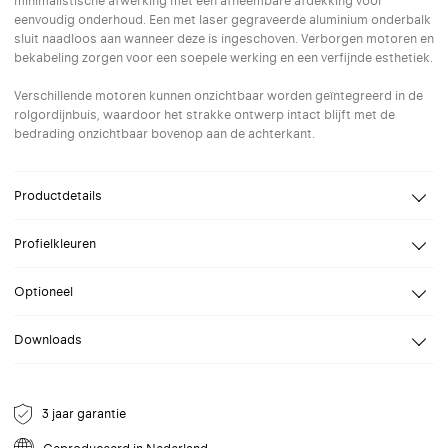
minimalistische afwerking met een afneembare afdekking voor
eenvoudig onderhoud. Een met laser gegraveerde aluminium onderbalk
sluit naadloos aan wanneer deze is ingeschoven. Verborgen motoren en
bekabeling zorgen voor een soepele werking en een verfijnde esthetiek.
Verschillende motoren kunnen onzichtbaar worden geïntegreerd in de
rolgordijnbuis, waardoor het strakke ontwerp intact blijft met de
bedrading onzichtbaar bovenop aan de achterkant.
Productdetails
Design
Ronan en Erwan Bouroullec
Profielkleuren
Breedte
Van 60 tot 300 cm
Selecteer een profielkleur naar keuze. Speciale (RAL) kleuren op
Hoogte
Van 50 tot 400 cm
Optioneel
aanvraag.
Bevestiging
Plafond
Profielkleur
Downloads
Poedercoating RAL 9003 (mat)
Bediening
Gemotoriseerd 230V,
Handbediening met kogelketting,
Data sheet Platform
Kleuren onderprofiel
Gemotoriseerd 24V DC motor
RAL
Geanodiseerd aluminium
Opties
Koppelbaar
3 jaar garantie
9003 (mat)
Poedercoating RAL 9005 (mat)
Poedercoating RAL 9003 (mat)