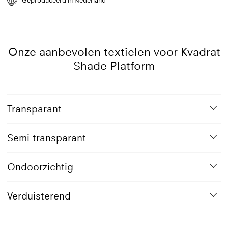
Geproduceerd in Nederland
Poedercoating RAL 7016 (mat)
Eindkapjes onderprofiel
RAL 9005
RAL 9003
Onze aanbevolen textielen voor Kvadrat
RAL 2002
Shade Platform
RAL 6005
RAL 7040
Transparant
Semi-transparant
Ondoorzichtig
Verduisterend