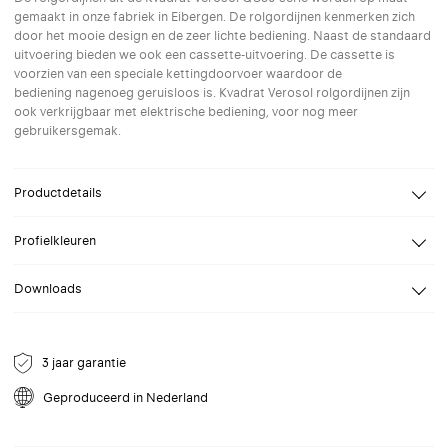
gemaakt in onze fabriek in Eibergen. De rolgordijnen kenmerken zich
door het mooie design en de zeer lichte bediening. Naast de standaard
uitvoering bieden we ook een cassette-uitvoering. De cassette is
voorzien van een speciale kettingdoorvoer waardoor de
bediening nagenoeg geruisloos is. Kvadrat Verosol rolgordijnen zijn
ook verkrijgbaar met elektrische bediening, voor nog meer
gebruikersgemak.
Productdetails
Breedte
Van 70 tot 280 cm
Profielkleuren
Hoogte
Van 100 tot 400 cm
Selecteer een profielkleur naar keuze. Speciale (RAL) kleuren op
Bevestiging
Wand, Plafond
Downloads
aanvraag.
Bediening
Handbediening, Gemotoriseerd
Datablad QS81
24V DC motor, Gemotoriseerd 12V
NL Datablad voor QS81 standaard rolgordijn.
Batterij
3 jaar garantie
Geanodiseerd
9001
9005
9010
9016
Geproduceerd in Nederland
aluminium
Crèmewit
Gitzwart
Reinwit
Verkeerswit