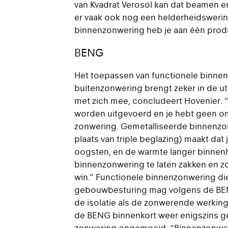
van Kvadrat Verosol kan dat beamen e
er vaak ook nog een helderheidswerin
binnenzonwering heb je aan één prod
BENG
Het toepassen van functionele binnenz
buitenzonwering brengt zeker in de ut
met zich mee, concludeert Hovenier. “
worden uitgevoerd en je hebt geen o
zonwering. Gemetalliseerde binnenzon
plaats van triple beglazing) maakt dat
oogsten, en de warmte langer binne
binnenzonwering te laten zakken en z
win.” Functionele binnenzonwering die
gebouwbesturing mag volgens de B
de isolatie als de zonwerende werkin
de BENG binnenkort weer enigszins gew