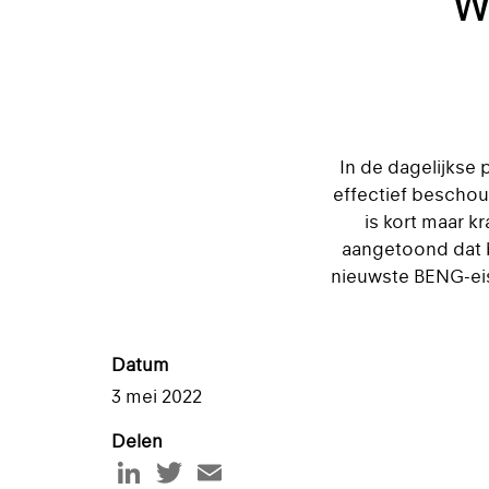
W
In de dagelijkse
effectief beschou
is kort maar k
aangetoond dat b
nieuwste BENG-eis
Datum
3 mei 2022
Delen