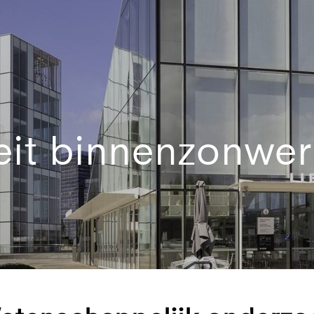
teit binnenzonwer
n